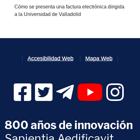
Cómo se presenta una factura electrónica dirigida
a la Universidad de Valladolid
Accesibilidad Web
Mapa Web
Facebook Digital UVa (se abrirá en una nueva v
Twitter Digital UVa (se abrirá en una n
Telegram Digital UVa (se abr
YouTube Digital 
Instagr
800 años de innovación
Sapientia Aedificavit