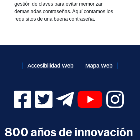
gestión de claves para evitar memorizar
demasiadas contraseñas. Aquí contamos los
requisitos de una buena contraseña.
Accesibilidad Web
Mapa Web
Facebook Digital UVa (se abrirá en una nueva v
Twitter Digital UVa (se abrirá en una n
Telegram Digital UVa (se abr
YouTube Digital 
Instagr
800 años de innovación