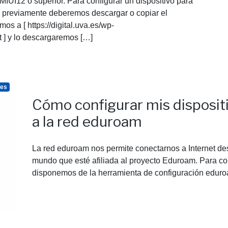
MIUI12 o superior. Para configurar un dispositivo para
, previamente deberemos descargar o copiar el
os a [ https://digital.uva.es/wp-
 ] y lo descargaremos […]
tes
Cómo configurar mis disposit
a la red eduroam
La red eduroam nos permite conectarnos a Internet des
mundo que esté afiliada al proyecto Eduroam. Para con
disponemos de la herramienta de configuración edu