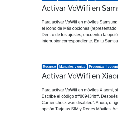
Activar VoWifi en Sa
Para activar VoWifi en móviles Samsung, 
el ícono de Más opciones (representado p
Dentro de los ajustes, encuentra la opción
interruptor correspondiente. En tu Sams
Recurso
Manuales y guías
Preguntas frecuen
Activar VoWifi en Xia
Para activar VoWifi en móviles Xiaomi, si
Escribe el código ##869434##. Después d
Carrier check was disabled”. Ahora, diríg
opción Tarjetas SIM y Redes Móviles. Act