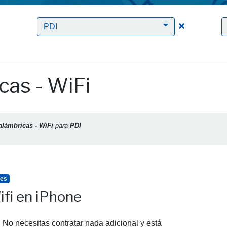
Clic para borrar el filtro Redes inalámbricas - WiFi
Clic para bor
PDI
cas - WiFi
alámbricas - WiFi
para
PDI
tes
fi en iPhone
r. No necesitas contratar nada adicional y está