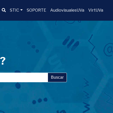
Buscador
STIC
SOPORTE
AudiovisualesUVa
VirtUVa
a?
Buscar