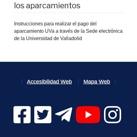
los aparcamientos
Instrucciones para realizar el pago del
aparcamiento UVa a través de la Sede electrónica
de la Universidad de Valladolid
Accesibilidad Web
Mapa Web
Facebook Digital UVa (se abrirá en una nueva v
Twitter Digital UVa (se abrirá en una n
Telegram Digital UVa (se abr
YouTube Digital 
Instagr