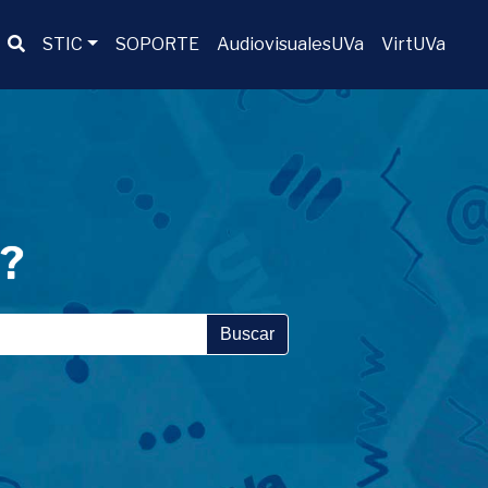
Buscador
STIC
SOPORTE
AudiovisualesUVa
VirtUVa
a?
Buscar