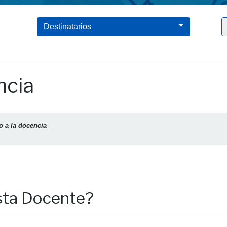
Clic para borrar el filtro Apoyo a la docencia
Destinatarios
ncia
 a la docencia
sta Docente?