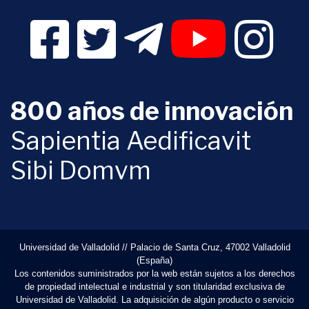
Facebook Digital UVa (se abrirá en una nueva v
Twitter Digital UVa (se abrirá en una n
Telegram Digital UVa (se abr
YouTube Digital 
Instagr
800 años de innovación
Sapientia Aedificavit
Sibi Domvm
Universidad de Valladolid // Palacio de Santa Cruz, 47002 Valladolid
(España)
Los contenidos suministrados por la web están sujetos a los derechos
de propiedad intelectual e industrial y son titularidad exclusiva de
Universidad de Valladolid. La adquisición de algún producto o servicio