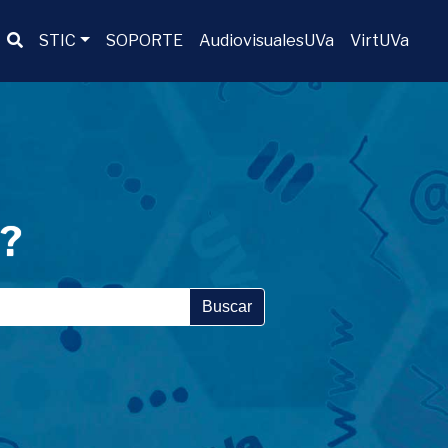
Buscador
STIC
SOPORTE
AudiovisualesUVa
VirtUVa
a?
Buscar