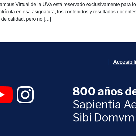
Campus Virtual de la UVa está reservado exclusivamente para l
atrícula en esa asignatura, los contenidos y resultados docent
 de calidad, pero no […]
Accesibi
800 años de
 abrirá en una nueva ventana)
UVa (se abrirá en una nueva ventana)
am Digital UVa (se abrirá en una nueva ventana)
YouTube Digital UVa (se abrirá en una nueva ventana)
Instagram Digital UVa (se abrirá en una nueva 
Sapientia Ae
Sibi Domvm