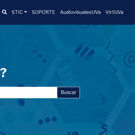
Buscador
STIC
SOPORTE
AudiovisualesUVa
VirtUVa
a?
Buscar