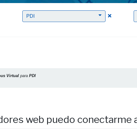
Clic para borrar el filtro Campus Virtual
Clic para bor
PDI
us Virtual
para
PDI
ores web puedo conectarme a