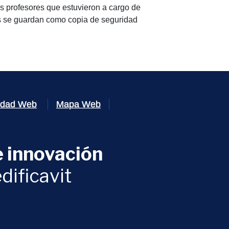
os profesores que estuvieron a cargo de
es se guardan como copia de seguridad
lidad Web
Mapa Web
 innovación
ventana)
dificavit