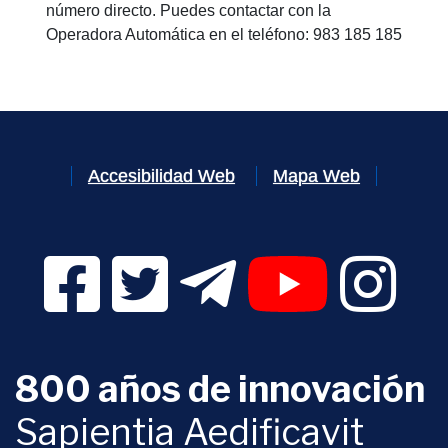
número directo. Puedes contactar con la
Operadora Automática en el teléfono: 983 185 185
Accesibilidad Web
Mapa Web
Facebook Digital UVa (se abrirá en una nueva v
Twitter Digital UVa (se abrirá en una n
Telegram Digital UVa (se abr
YouTube Digital 
Instagr
800 años de innovación
Sapientia Aedificavit