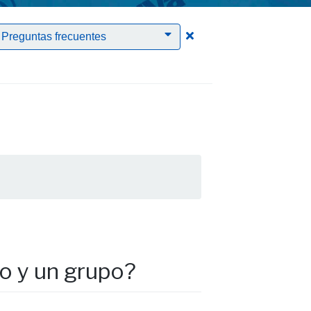
rar el filtro PDI
Clic para borrar el filtr
Preguntas frecuentes
to y un grupo?