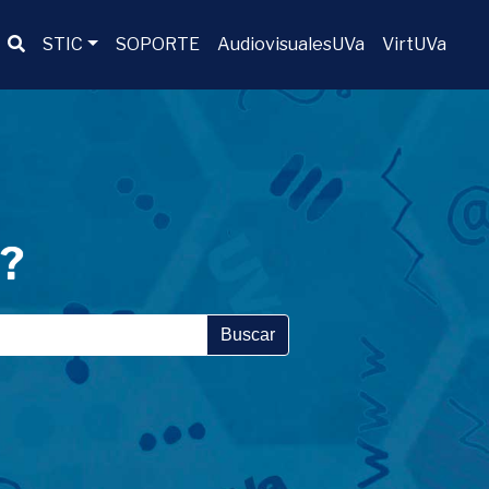
Buscador
STIC
SOPORTE
AudiovisualesUVa
VirtUVa
a?
Buscar