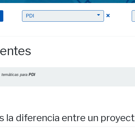
Clic para bor
PDI
uentes
s temáticas para
PDI
s la diferencia entre un proyec