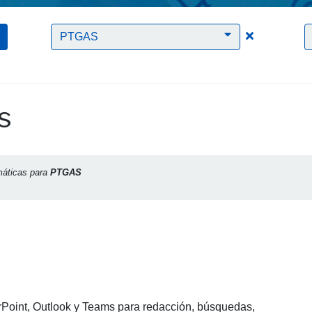
Clic para bo
PTGAS
s
máticas para
PTGAS
rPoint, Outlook y Teams para redacción, búsquedas,