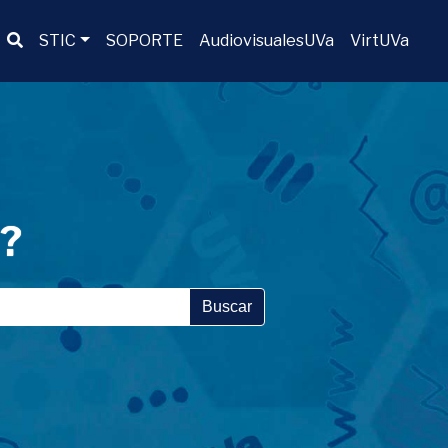
Buscador
STIC
SOPORTE
AudiovisualesUVa
VirtUVa
a?
Buscar