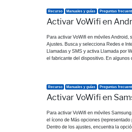
Recurso
Manuales y guías
Preguntas frecuen
Activar VoWifi en And
Para activar VoWifi en móviles Android, s
Ajustes. Busca y selecciona Redes e Int
Llamadas y SMS y activa Llamada por Wif
el fabricante del dispositivo. En algunos
Recurso
Manuales y guías
Preguntas frecuen
Activar VoWifi en Sa
Para activar VoWifi en móviles Samsung, 
el ícono de Más opciones (representado p
Dentro de los ajustes, encuentra la opción